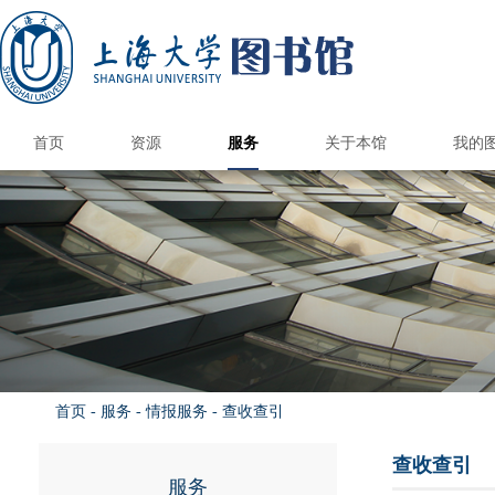
首页
资源
服务
关于本馆
我的
国内外图书馆
电子资源
纸本资源
馆际互借/文献传递
上大学术资源地图
馆藏报刊目录
港澳台高校馆
国内外公共馆
电子资源荐购
CARSI访问数据库
国外高校馆
985高校馆
211高校馆
电子期刊导航
书刊捐赠
新书通告
总台服务
借阅服务
情报服务
读者培训
参观接待
空间服务
自助服务
书刊荐购
数据库导航
多媒体资源
电子图书
校外访问
版权公告
图书馆研究生
研究与交流
本馆概况
开放时间
机构组织
规章制度
品牌服务
馆员天地
联系我们
图书预约/委托取书
馆际互借和文献传递
自修/研究空间预约
学位论文提交系统
钱伟长馆空间预约
遗失损坏与赔偿
文荟馆空间预约
补贴政策&收费标
读者服务总览
新生入馆教育
文献检索课程
借阅电子书刊
开通与使用
阅览室规则
自助借还书
读者指南
科技查新
查收查引
定题服务
情报分析
核心期刊
讲座培训
自助选座
借还书
续借
版权声明
联系方式
图书馆科
图书馆学
图书馆专
研究生培
校本部
钱伟长
校本部
钱伟长
馆内信
联系专
文荟图
联合图
文荟图
联合图
图书馆
图书馆
优质服
图书馆
联系图
研究生
研究生
部门
读者
借阅
学术
核心
新生
读书
毕业
首页
-
服务
-
情报服务
-
查收查引
查收查引
服务