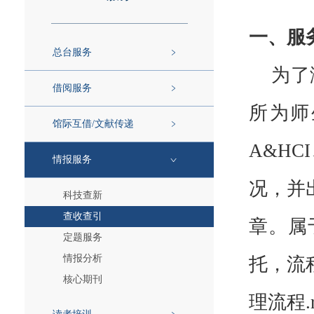
一、服
总台服务
为了
借阅服务
所为师
馆际互借/文献传递
A&HC
情报服务
况，并
科技查新
查收查引
章。属
定题服务
情报分析
托，流
核心期刊
理流程.r