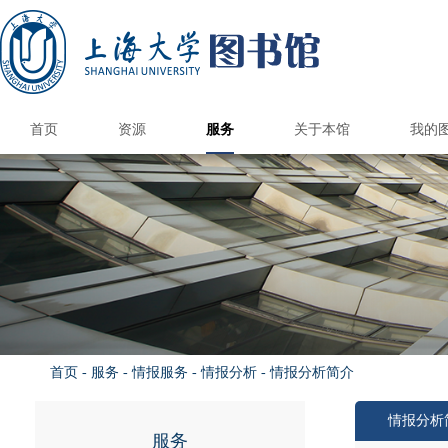
首页
资源
服务
关于本馆
我的
国内外图书馆
电子资源
纸本资源
馆际互借/文献传递
上大学术资源地图
馆藏报刊目录
港澳台高校馆
国内外公共馆
电子资源荐购
CARSI访问数据库
国外高校馆
985高校馆
211高校馆
电子期刊导航
书刊捐赠
新书通告
总台服务
借阅服务
情报服务
读者培训
参观接待
空间服务
自助服务
书刊荐购
数据库导航
多媒体资源
电子图书
校外访问
版权公告
图书馆研究生
研究与交流
本馆概况
开放时间
机构组织
规章制度
品牌服务
馆员天地
联系我们
图书预约/委托取书
馆际互借和文献传递
自修/研究空间预约
学位论文提交系统
钱伟长馆空间预约
遗失损坏与赔偿
文荟馆空间预约
补贴政策&收费标
读者服务总览
新生入馆教育
文献检索课程
借阅电子书刊
开通与使用
阅览室规则
自助借还书
读者指南
科技查新
查收查引
定题服务
情报分析
核心期刊
讲座培训
自助选座
借还书
续借
版权声明
联系方式
图书馆科
图书馆学
图书馆专
研究生培
校本部
钱伟长
校本部
钱伟长
馆内信
联系专
文荟图
联合图
文荟图
联合图
图书馆
图书馆
优质服
图书馆
联系图
研究生
研究生
部门
读者
借阅
学术
核心
新生
读书
毕业
首页
-
服务
-
情报服务
-
情报分析
-
情报分析简介
情报分析
服务