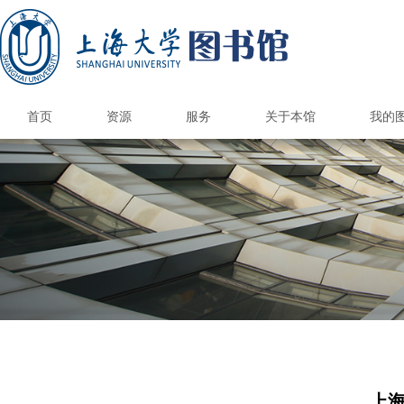
首页
资源
服务
关于本馆
我的
国内外图书馆
电子资源
纸本资源
馆际互借/文献传递
上大学术资源地图
馆藏报刊目录
港澳台高校馆
国内外公共馆
电子资源荐购
CARSI访问数据库
国外高校馆
985高校馆
211高校馆
电子期刊导航
书刊捐赠
新书通告
总台服务
借阅服务
情报服务
读者培训
参观接待
空间服务
自助服务
书刊荐购
数据库导航
多媒体资源
电子图书
校外访问
版权公告
图书馆研究生
研究与交流
本馆概况
开放时间
机构组织
规章制度
品牌服务
馆员天地
联系我们
图书预约/委托取书
馆际互借和文献传递
自修/研究空间预约
学位论文提交系统
钱伟长馆空间预约
遗失损坏与赔偿
文荟馆空间预约
补贴政策&收费标
读者服务总览
新生入馆教育
文献检索课程
借阅电子书刊
开通与使用
阅览室规则
自助借还书
读者指南
科技查新
查收查引
定题服务
情报分析
核心期刊
讲座培训
自助选座
借还书
续借
版权声明
联系方式
图书馆科
图书馆学
图书馆专
研究生培
校本部
钱伟长
校本部
钱伟长
馆内信
联系专
文荟图
联合图
文荟图
联合图
图书馆
图书馆
优质服
图书馆
联系图
研究生
研究生
部门
读者
借阅
学术
核心
新生
读书
毕业
上海