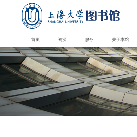
首页
资源
服务
关于本馆
国内外图书馆
电子资源
纸本资源
馆际互借/文献传递
上大学术资源地图
馆藏报刊目录
港澳台高校馆
国内外公共馆
电子资源荐购
CARSI访问数据库
国外高校馆
985高校馆
211高校馆
电子期刊导航
书刊捐赠
新书通告
总台服务
借阅服务
情报服务
读者培训
参观接待
空间服务
自助服务
书刊荐购
数据库导航
多媒体资源
电子图书
校外访问
版权公告
图书馆研究生
研究与交流
本馆概况
开放时间
机构组织
规章制度
品牌服务
馆员天地
联系我们
图书预约
馆际互
自修/研
学位论
钱伟长
遗失损
文荟馆
补贴
读者
新生
文献
借阅
开通
阅览
自助
读
科
查
定
情
核
讲
自
借