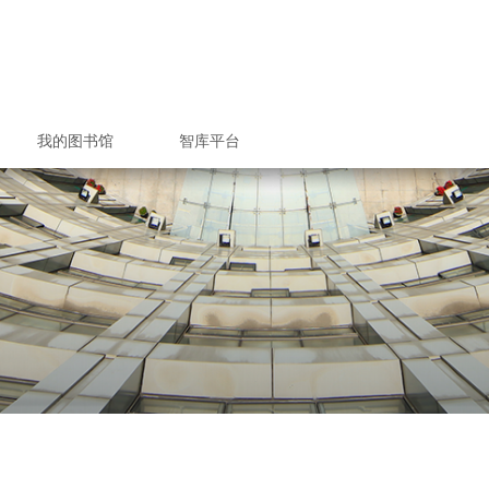
我的图书馆
智库平台
/委托取书
借和文献传递服务
究空间预约
文提交系统
馆空间预约
坏与赔偿
空间预约
政策&收费标准
服务总览
入馆教育
检索课程
电子书刊
与使用
室规则
借还书
者指南
技查新
收查引
题服务
报分析
心期刊
座培训
助选座
还书
续借
版权声明
联系方式
图书馆科研项目
图书馆学术论文
图书馆专著出版
研究生培养方案
校本部图书馆
钱伟长图书馆
校本部图书馆
钱伟长图书馆
馆内信息发布
联系专项服务
文荟图书馆
联合图书馆
文荟图书馆
联合图书馆
图书馆党政
图书馆相关
优质服务月
图书馆信息
联系图书馆
研究生招生
研究生导师
部门职责
读者须知
借阅规定
学术团体
核心期刊
新生季
读书月
毕业季
上大知识产权信息服务中心
上海大学情报研究所
上海大学机构知识库
机构知识库成果
上大专利信息服
上大知识产权专
科研成果数据
学术竞争力
人才培养
联系我们
联系我们