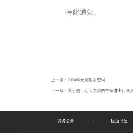
特此通知。
上一条：
2024年元旦致谢贺词
下一条：
关于施工期间文荟图书馆进出口变
党务公开
匡迪书屋