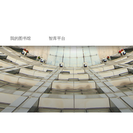
我的图书馆
智库平台
/委托取书
借和文献传递服务
究空间预约
文提交系统
馆空间预约
坏与赔偿
空间预约
政策&收费标准
服务总览
入馆教育
检索课程
电子书刊
与使用
室规则
借还书
者指南
技查新
收查引
题服务
报分析
心期刊
座培训
助选座
还书
续借
版权声明
联系方式
图书馆科研项目
图书馆学术论文
图书馆专著出版
研究生培养方案
校本部图书馆
钱伟长图书馆
校本部图书馆
钱伟长图书馆
馆内信息发布
联系专项服务
文荟图书馆
联合图书馆
文荟图书馆
联合图书馆
图书馆党政
图书馆相关
优质服务月
图书馆信息
联系图书馆
研究生招生
研究生导师
部门职责
读者须知
借阅规定
学术团体
核心期刊
新生季
读书月
毕业季
上大知识产权信息服务中心
上海大学情报研究所
上海大学机构知识库
机构知识库成果
上大专利信息服
上大知识产权专
科研成果数据
学术竞争力
人才培养
联系我们
联系我们