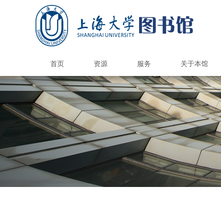
首页
资源
服务
关于本馆
国内外图书馆
电子资源
纸本资源
馆际互借/文献传递
上大学术资源地图
馆藏报刊目录
港澳台高校馆
国内外公共馆
电子资源荐购
CARSI访问数据库
国外高校馆
985高校馆
211高校馆
电子期刊导航
书刊捐赠
新书通告
总台服务
借阅服务
情报服务
读者培训
参观接待
空间服务
自助服务
书刊荐购
数据库导航
多媒体资源
电子图书
校外访问
版权公告
图书馆研究生
研究与交流
本馆概况
开放时间
机构组织
规章制度
品牌服务
馆员天地
联系我们
图书预约
馆际互
自修/研
学位论
钱伟长
遗失损
文荟馆
补贴
读者
新生
文献
借阅
开通
阅览
自助
读
科
查
定
情
核
讲
自
借