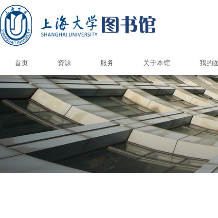
首页
资源
服务
关于本馆
我的
国内外图书馆
电子资源
纸本资源
馆际互借/文献传递
上大学术资源地图
馆藏报刊目录
港澳台高校馆
国内外公共馆
电子资源荐购
CARSI访问数据库
国外高校馆
985高校馆
211高校馆
电子期刊导航
书刊捐赠
新书通告
总台服务
借阅服务
情报服务
读者培训
参观接待
空间服务
自助服务
书刊荐购
数据库导航
多媒体资源
电子图书
校外访问
版权公告
图书馆研究生
研究与交流
本馆概况
开放时间
机构组织
规章制度
品牌服务
馆员天地
联系我们
图书预约/委托取书
馆际互借和文献传递
自修/研究空间预约
学位论文提交系统
钱伟长馆空间预约
遗失损坏与赔偿
文荟馆空间预约
补贴政策&收费标
读者服务总览
新生入馆教育
文献检索课程
借阅电子书刊
开通与使用
阅览室规则
自助借还书
读者指南
科技查新
查收查引
定题服务
情报分析
核心期刊
讲座培训
自助选座
借还书
续借
版权声明
联系方式
图书馆科
图书馆学
图书馆专
研究生培
校本部
钱伟长
校本部
钱伟长
馆内信
联系专
文荟图
联合图
文荟图
联合图
图书馆
图书馆
优质服
图书馆
联系图
研究生
研究生
部门
读者
借阅
学术
核心
新生
读书
毕业