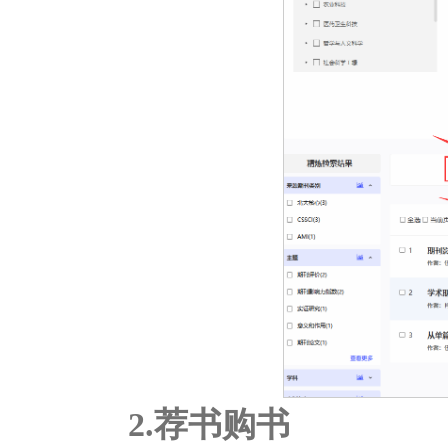
2.荐书购书