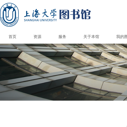
首页
资源
服务
关于本馆
我的
国内外图书馆
电子资源
纸本资源
馆际互借/文献传递
上大学术资源地图
馆藏报刊目录
港澳台高校馆
国内外公共馆
电子资源荐购
CARSI访问数据库
国外高校馆
985高校馆
211高校馆
电子期刊导航
书刊捐赠
新书通告
总台服务
借阅服务
情报服务
读者培训
参观接待
空间服务
自助服务
书刊荐购
数据库导航
多媒体资源
电子图书
校外访问
版权公告
图书馆研究生
研究与交流
本馆概况
开放时间
机构组织
规章制度
品牌服务
馆员天地
联系我们
图书预约/委托取书
馆际互借和文献传递
自修/研究空间预约
学位论文提交系统
钱伟长馆空间预约
遗失损坏与赔偿
文荟馆空间预约
补贴政策&收费标
读者服务总览
新生入馆教育
文献检索课程
借阅电子书刊
开通与使用
阅览室规则
自助借还书
读者指南
科技查新
查收查引
定题服务
情报分析
核心期刊
讲座培训
自助选座
借还书
续借
版权声明
联系方式
图书馆科
图书馆学
图书馆专
研究生培
校本部
钱伟长
校本部
钱伟长
馆内信
联系专
文荟图
联合图
文荟图
联合图
图书馆
图书馆
优质服
图书馆
联系图
研究生
研究生
部门
读者
借阅
学术
核心
新生
读书
毕业