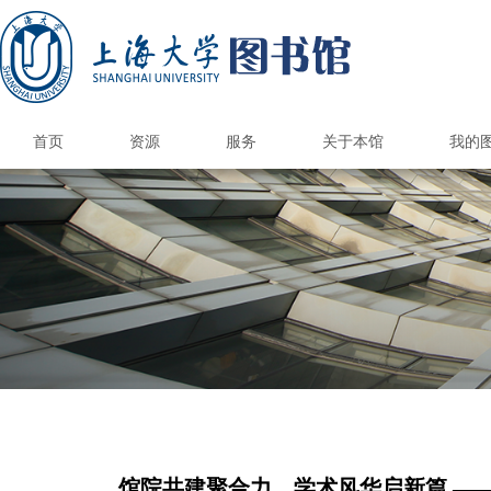
首页
资源
服务
关于本馆
我的
国内外图书馆
电子资源
纸本资源
馆际互借/文献传递
上大学术资源地图
馆藏报刊目录
港澳台高校馆
国内外公共馆
电子资源荐购
CARSI访问数据库
国外高校馆
985高校馆
211高校馆
电子期刊导航
书刊捐赠
新书通告
总台服务
借阅服务
情报服务
读者培训
参观接待
空间服务
自助服务
书刊荐购
数据库导航
多媒体资源
电子图书
校外访问
版权公告
图书馆研究生
研究与交流
本馆概况
开放时间
机构组织
规章制度
品牌服务
馆员天地
联系我们
图书预约/委托取书
馆际互借和文献传递
自修/研究空间预约
学位论文提交系统
钱伟长馆空间预约
遗失损坏与赔偿
文荟馆空间预约
补贴政策&收费标
读者服务总览
新生入馆教育
文献检索课程
借阅电子书刊
开通与使用
阅览室规则
自助借还书
读者指南
科技查新
查收查引
定题服务
情报分析
核心期刊
讲座培训
自助选座
借还书
续借
版权声明
联系方式
图书馆科
图书馆学
图书馆专
研究生培
校本部
钱伟长
校本部
钱伟长
馆内信
联系专
文荟图
联合图
文荟图
联合图
图书馆
图书馆
优质服
图书馆
联系图
研究生
研究生
部门
读者
借阅
学术
核心
新生
读书
毕业
馆院共建聚合力，学术风华启新篇 —