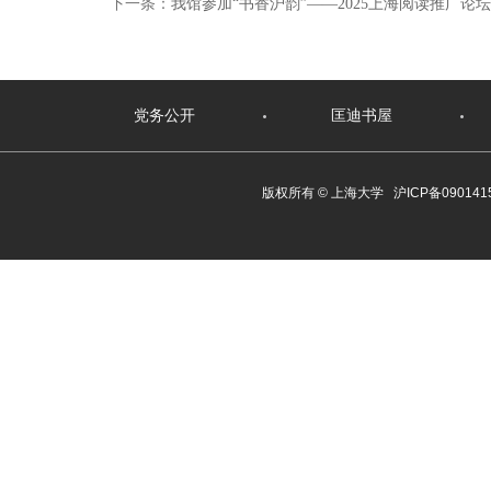
下一条：
我馆参加“书香沪韵”——2025上海阅读推广论
党务公开
匡迪书屋
版权所有 ©
上海大学
沪ICP备090141