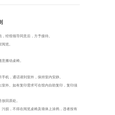
则
信，经馆领导同意后，方予接待。
室阅览。
随意搬动桌椅。
听手机，通话请到室外，保持室内安静。
出室外。如有复印需求可在馆内自助复印，复印须
号放回原处。
、污损，不得在阅览桌椅及墙体上涂鸦，违者按有