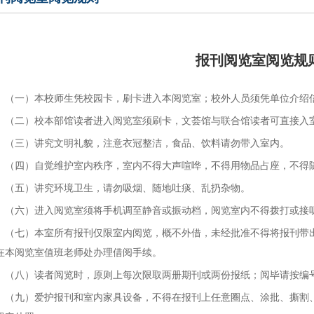
报刊阅览室阅览规
（一）本校师生凭校园卡，刷卡进入本阅览室；校外人员须凭单位介绍
（二）校本部馆读者进入阅览室须刷卡，文荟馆与联合馆读者可直接入
（三）讲究文明礼貌，注意衣冠整洁，食品、饮料请勿带入室内。
（四）自觉维护室内秩序，室内不得大声喧哗，不得用物品占座，不得
（五）讲究环境卫生，请勿吸烟、随地吐痰、乱扔杂物。
（六）进入阅览室须将手机调至静音或振动档，阅览室内不得拨打或接
（七）本室所有报刊仅限室内阅览，概不外借，未经批准不得将报刊带
在本阅览室值班老师处办理借阅手续。
（八）读者阅览时，原则上每次限取两册期刊或两份报纸；阅毕请按编
（九）爱护报刊和室内家具设备，不得在报刊上任意圈点、涂批、撕割