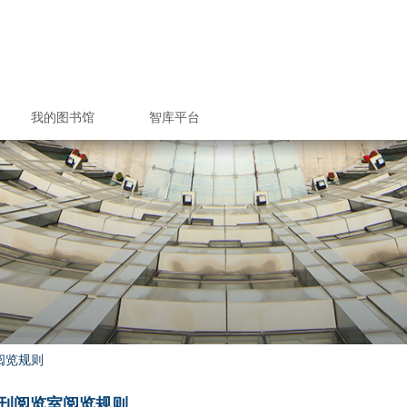
我的图书馆
智库平台
/委托取书
借和文献传递服务
究空间预约
文提交系统
馆空间预约
坏与赔偿
空间预约
政策&收费标准
服务总览
入馆教育
检索课程
电子书刊
与使用
室规则
借还书
者指南
技查新
收查引
题服务
报分析
心期刊
座培训
助选座
还书
续借
版权声明
联系方式
图书馆科研项目
图书馆学术论文
图书馆专著出版
研究生培养方案
校本部图书馆
钱伟长图书馆
校本部图书馆
钱伟长图书馆
馆内信息发布
联系专项服务
文荟图书馆
联合图书馆
文荟图书馆
联合图书馆
图书馆党政
图书馆相关
优质服务月
图书馆信息
联系图书馆
研究生招生
研究生导师
部门职责
读者须知
借阅规定
学术团体
核心期刊
新生季
读书月
毕业季
上大知识产权信息服务中心
上海大学情报研究所
上海大学机构知识库
机构知识库成果
上大专利信息服
上大知识产权专
科研成果数据
学术竞争力
人才培养
联系我们
联系我们
阅览规则
刊阅览室阅览规则