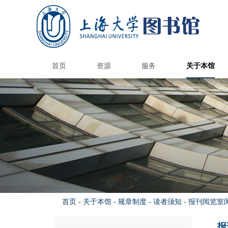
首页
资源
服务
关于本馆
国内外图书馆
电子资源
纸本资源
馆际互借/文献传递
上大学术资源地图
馆藏报刊目录
港澳台高校馆
国内外公共馆
电子资源荐购
CARSI访问数据库
国外高校馆
985高校馆
211高校馆
电子期刊导航
书刊捐赠
新书通告
总台服务
借阅服务
情报服务
读者培训
参观接待
空间服务
自助服务
书刊荐购
数据库导航
多媒体资源
电子图书
校外访问
版权公告
图书馆研究生
研究与交流
本馆概况
开放时间
机构组织
规章制度
品牌服务
馆员天地
联系我们
图书预约
馆际互
自修/研
学位论
钱伟长
遗失损
文荟馆
补贴
读者
新生
文献
借阅
开通
阅览
自助
读
科
查
定
情
核
讲
自
借
首页
-
关于本馆
-
规章制度
-
读者须知
-
报刊阅览室
报