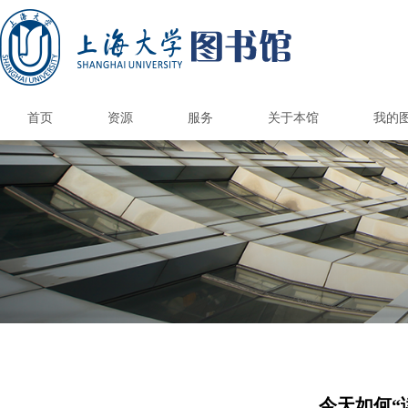
首页
资源
服务
关于本馆
我的
国内外图书馆
电子资源
纸本资源
馆际互借/文献传递
上大学术资源地图
馆藏报刊目录
港澳台高校馆
国内外公共馆
电子资源荐购
CARSI访问数据库
国外高校馆
985高校馆
211高校馆
电子期刊导航
书刊捐赠
新书通告
总台服务
借阅服务
情报服务
读者培训
参观接待
空间服务
自助服务
书刊荐购
数据库导航
多媒体资源
电子图书
校外访问
版权公告
图书馆研究生
研究与交流
本馆概况
开放时间
机构组织
规章制度
品牌服务
馆员天地
联系我们
图书预约/委托取书
馆际互借和文献传递
自修/研究空间预约
学位论文提交系统
钱伟长馆空间预约
遗失损坏与赔偿
文荟馆空间预约
补贴政策&收费标
读者服务总览
新生入馆教育
文献检索课程
借阅电子书刊
开通与使用
阅览室规则
自助借还书
读者指南
科技查新
查收查引
定题服务
情报分析
核心期刊
讲座培训
自助选座
借还书
续借
版权声明
联系方式
图书馆科
图书馆学
图书馆专
研究生培
校本部
钱伟长
校本部
钱伟长
馆内信
联系专
文荟图
联合图
文荟图
联合图
图书馆
图书馆
优质服
图书馆
联系图
研究生
研究生
部门
读者
借阅
学术
核心
新生
读书
毕业
今天如何“