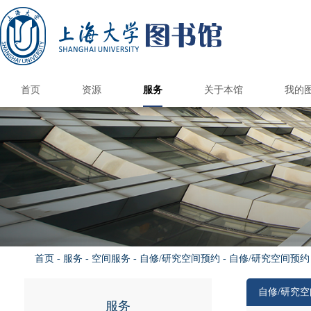
首页
资源
服务
关于本馆
我的
国内外图书馆
电子资源
纸本资源
馆际互借/文献传递
上大学术资源地图
馆藏报刊目录
港澳台高校馆
国内外公共馆
电子资源荐购
CARSI访问数据库
国外高校馆
985高校馆
211高校馆
电子期刊导航
书刊捐赠
新书通告
总台服务
借阅服务
情报服务
读者培训
参观接待
空间服务
自助服务
书刊荐购
数据库导航
多媒体资源
电子图书
校外访问
版权公告
图书馆研究生
研究与交流
本馆概况
开放时间
机构组织
规章制度
品牌服务
馆员天地
联系我们
图书预约/委托取书
馆际互借和文献传递
自修/研究空间预约
学位论文提交系统
钱伟长馆空间预约
遗失损坏与赔偿
文荟馆空间预约
补贴政策&收费标
读者服务总览
新生入馆教育
文献检索课程
借阅电子书刊
开通与使用
阅览室规则
自助借还书
读者指南
科技查新
查收查引
定题服务
情报分析
核心期刊
讲座培训
自助选座
借还书
续借
版权声明
联系方式
图书馆科
图书馆学
图书馆专
研究生培
校本部
钱伟长
校本部
钱伟长
馆内信
联系专
文荟图
联合图
文荟图
联合图
图书馆
图书馆
优质服
图书馆
联系图
研究生
研究生
部门
读者
借阅
学术
核心
新生
读书
毕业
首页
-
服务
-
空间服务
-
自修/研究空间预约
-
自修/研究空间预约
自修/研究
服务